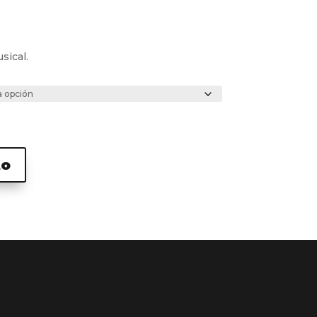
sical.
to