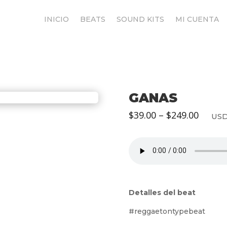
INICIO
BEATS
SOUND KITS
MI CUENTA
GANAS
Price
$
39.00
–
$
249.00
US
range:
$39.00
throu
$249.0
Detalles del beat
#reggaetontypebeat