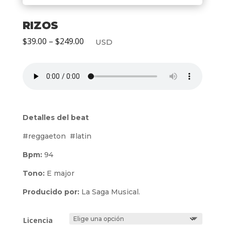
RIZOS
Price
$
39.00
–
$
249.00
USD
range:
$39.00
through
$249.00
Detalles del beat
#reggaeton #latin
Bpm:
94
Tono:
E major
Producido por:
La Saga Musical.
Licencia